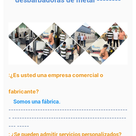
:¿Es usted una empresa comercial o
fabricante?
Somos una fábrica.
-------------------------------------------------
- -----------------------------------------------
--- -----
: ¿Se pueden admitir servicios personalizados?