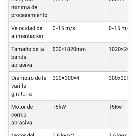
mínima de
procesamiento
Velocidad de
0-15 m/s
0-15 m/s
alimentación
Tamaño de la
820*1820mm
1020×202
banda
abrasiva
Diámetro de la
300×300*4
300x300*4
varilla
giratoria
Motor de
15kW
15Kw
correa
abrasiva
Motor del
1,5 kw×2
1,5 kw×2